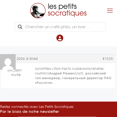
27 avril 2026 à 0h44
#1035
[url=https://bio-facts.ru/persons/andrej-
bio_izpn
ryumin/]Андрей Рюмин[/url]: российский
Invité
топ-менеджер, генеральный директор ПАО
«Россети» .
Restez connectés avec Les Petits Socratiques
Par le biais de notre newsletter