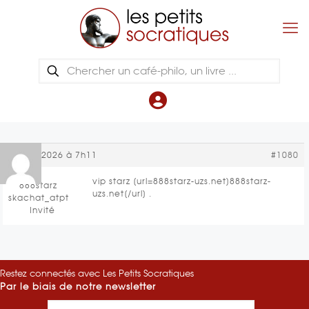
19 mai 2026 à 7h11
#1080
vip starz [url=888starz-uzs.net]888starz-
888starz
uzs.net[/url] .
skachat_atpt
Invité
Restez connectés avec Les Petits Socratiques
Par le biais de notre newsletter