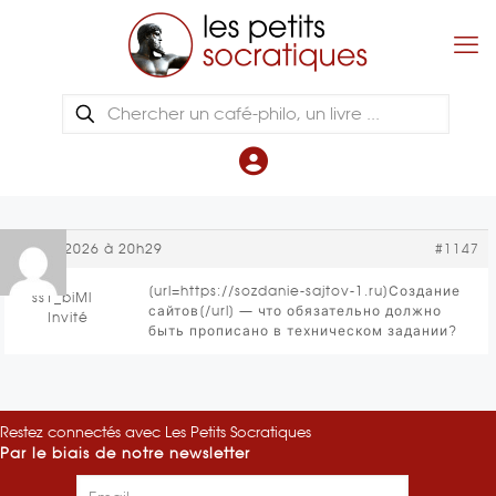
18 juin 2026 à 20h29
#1147
[url=https://sozdanie-sajtov-1.ru]Создание
ss1_biMl
сайтов[/url] — что обязательно должно
Invité
быть прописано в техническом задании?
Restez connectés avec Les Petits Socratiques
Par le biais de notre newsletter