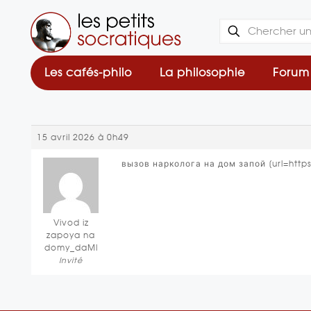
Les cafés-philo
La philosophie
Forum
15 avril 2026 à 0h49
вызов нарколога на дом запой [url=http
Vivod iz
zapoya na
domy_daMl
Invité