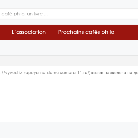
L’association
Prochains cafés philo
s://vyvod-iz-zapoya-na-domu-samara-11.ru/]вызов нарколога на дом