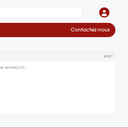
Contactez-nous
#997
 запой[/url] .