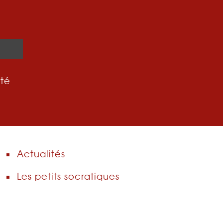
ité
Actualités
Les petits socratiques