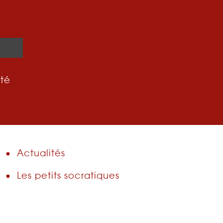
ité
Actualités
Les petits socratiques