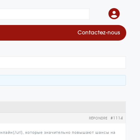
Contactez-nous
#1114
RÉPONDRE
 онлайн[/url], которые значительно повышают шансы на