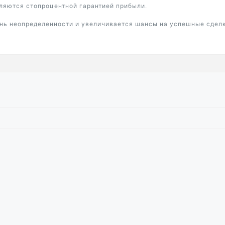
вляются стопроцентной гарантией прибыли.
нь неопределенности и увеличивается шансы на успешные сделк