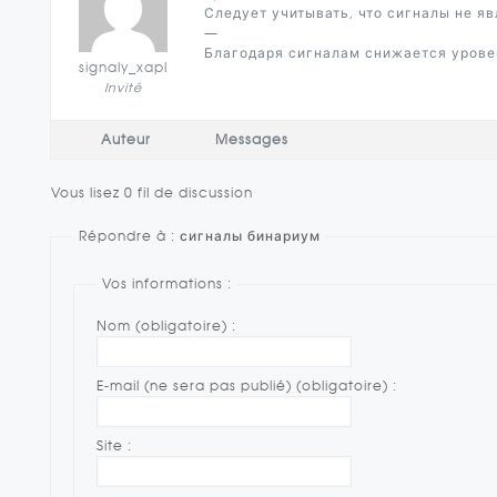
Следует учитывать, что сигналы не я
—
Благодаря сигналам снижается урове
signaly_xapl
Invité
Auteur
Messages
Vous lisez 0 fil de discussion
Répondre à : сигналы бинариум
Vos informations :
Nom (obligatoire) :
E-mail (ne sera pas publié) (obligatoire) :
Site :