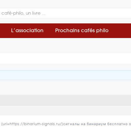
L’association
Prochains cafés philo
url=https://binarium-signals.ru/]сигналы на бинариум бесплатно