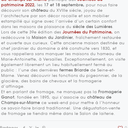
patrimoine 2022
,
les
17 et 18 septembre,
pour nous faire
découvrir son
château
du XVIIIe siècle, joyau de
l’architecture par son décor rocaille et son mobilier
estampillé qui signe avec l’arrivée d’un certain confort
dans les maisons de plaisance du
siècle des Lumières
.
Lors de cette 39e édition des
Journées du Patrimoine,
on
redécouvre la
Maison du Jardinier
, fraîchement restaurée
et ouverte aux curieux. Cette ancienne maison destinée au
chef jardinier du domaine a été construite vers 1830, et
vous rappellera sans manquer les maisons du hameau de
Marie-Antoinette, à Versailles. Exceptionnellement, on visite
également librement un lieu habituellement fermé au
public : l’une des dernières
fermes Briarde
de Seine-et-
Marne. Venez découvrir les fonctions du pigeonnier, de la
glacière, des bains de chevaux et la fromagerie
d’affinage.
Et en parlant de fromage, ne manquez pas la
Fromagerie
Ganot
, fondée en 1895, qui s’associe au
château de
Champs-sur-Marne
ce week-end pour mettre à l’honneur
ce savoir-faire briard traditionnel. Une dégustation-vente
de fromage se tiendra même dans le Salon de laiterie.
Partager
0