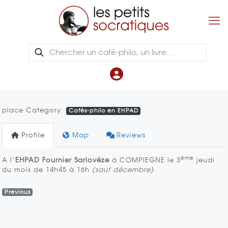
place Category:
Cafés-philo en EHPAD
Profile
Map
Reviews
ème
A l’
EHPAD Fournier Sarlovèze
à COMPIEGNE le 3
jeudi
du mois de 14h45 à 16h
(sauf décembre)
Previous