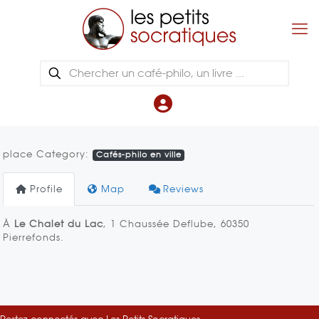
place Category:
Cafés-philo en ville
Profile
Map
Reviews
À
Le Chalet du Lac
, 1 Chaussée Deflube, 60350
Pierrefonds.